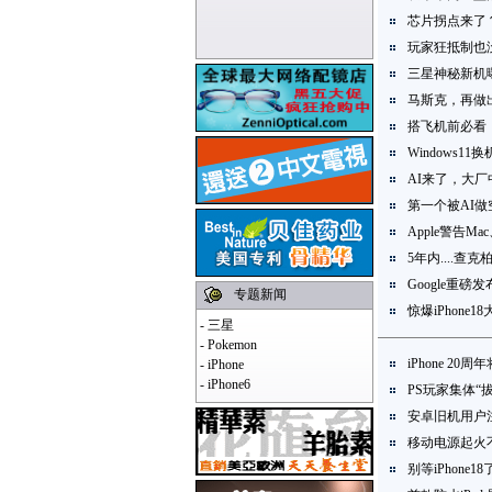
芯片拐点来了
玩家狂抵制也没
三星神秘新机
马斯克，再做
搭飞机前必看！
Windows1
AI来了，大
第一个被AI
Apple警告Ma
5年内....查
Google重磅
专题新闻
惊爆iPhone
-
三星
-
Pokemon
iPhone 20
-
iPhone
-
iPhone6
PS玩家集体“拔
安卓旧机用户注
移动电源起火
别等iPhone1