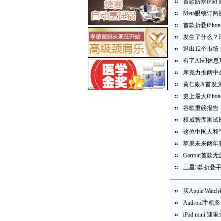
首款防水iPad
Meta眼镜订
首款折叠iPh
发生了什么？
退出12个市场
有了AI却休息
库克力推两中
黄仁勋X首发文
史上最大iPhone
谷歌重磅报告：
权威智库测试Ki
这位中国人和“
苹果未来两年要
Garmin首
三星3款折叠
买Apple Wa
Android
iPad mini 