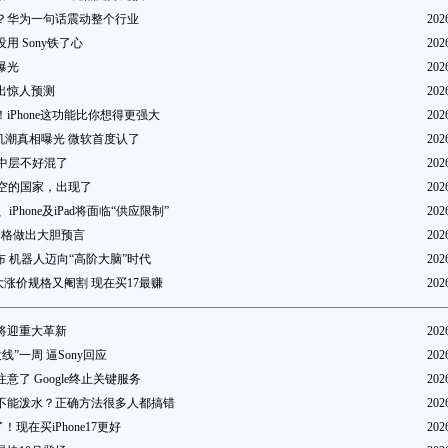
？华为一句话震动整个行业
202
用 Sony铁了心
202
曝光
202
出惊人预测
202
iPhone这功能比你想得更强大
202
1换机潮真相曝光 微软首度认了
202
厂中层不好混了
202
做空的国家，出现了
202
c、iPhone及iPad将面临“供应限制”
202
克柏格做出大胆预言
202
发布 机器人迈向“高阶大脑”时代
202
18大涨价规格又阉割 现在买17最赚
202
周年将迎重大革新
202
线”一周 逼Sony回应
202
意了 Google终止关键服务
202
不能泼水？正确方法很多人都搞错
202
8了！现在买iPhone17更好
202