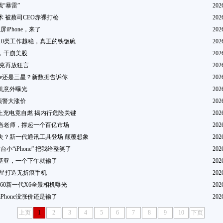
我“暴雷”
202
 被蔡司CEO赤裸打枪
202
iPhone，来了
202
10类工作越稳，真正的铁饭碗
202
，干崩美股
202
斯克再放狂言
202
one还是三星？新数据告诉你
202
机意外曝光
202
无预警大涨价
202
放床上充电竟自燃 揭内行危险关键
202
当老师，撑起一个百亿市场
202
失？新一代通讯工具登场 颠覆想象
202
台小“iPhone” 把我给整笑了
202
诺基亚，一个下午就输了
202
三星打造无折痕手机
202
a360新一代X6全景相机曝光
202
Phone没涨价还是输了
202
上页
1
2
3
4
5
6
7
8
9
10
下页