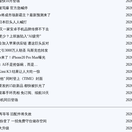
 最快10月登场
202
阅被骂爆 官方急喊停
202
one将成市场新霸主？最新预测来了
202
日本巨头人人喊打
202
 又一家安卓手机品牌传撑不下去
202
更少？上班族陷入“AI疲劳”
202
企加入苹果供应链 遭这巨头反对
202
引3000万人朝圣 马斯克也转发
202
来了！iPhone20 Pro Max曝光
202
AI不是抢饭碗，而是....
202
mi K3 结果让人大吃一惊
202
他” 同时登上《TIME》封面
202
发的15款新品 都快被扒光了
202
款无萤幕手环亮相 免订阅、续航10天
202
手机同日登场
202
tch再等等 旧配件将失效
202
手机备份变了 一招免费守住储存空间
202
迎重大升级
202