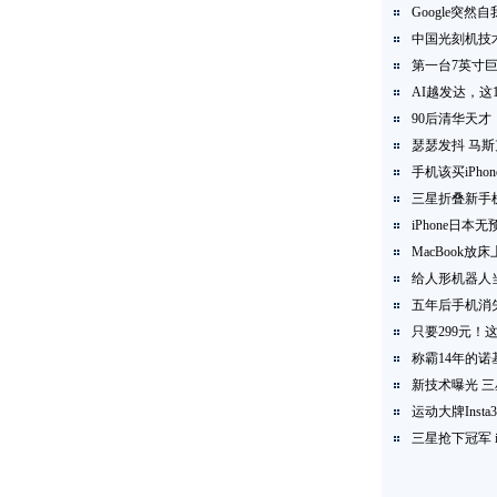
Google突然自
中国光刻机技术
第一台7英寸巨屏
AI越发达，这
90后清华天才
瑟瑟发抖 马
手机该买iPh
三星折叠新手
iPhone日本
MacBook
给人形机器人
五年后手机消
只要299元！这
称霸14年的
新技术曝光 
运动大牌Inst
三星抢下冠军 i