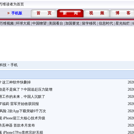
万维读者为首页
首
页
新
闻
视
频
博
客
手机版
万维视频
|
环球大观
|
中国嘹望
|
美国看台
|
加国要览
|
留学移民
|
信息时代
|
星光灿烂
|
科技
> 手机
？这三种软件快删掉
202
勋是不是疯了？中国追赶压力陡增
202
用工作的未来，中国人沉默了
202
罗福莉 雷军开始收获回报
202
pp爆风险 2款App下载突破6千万次
202
 iPhone迎三大核心技术升级
202
要推防丢神器 首款本月发布
202
iPhone17Pro竟然完好无损
202