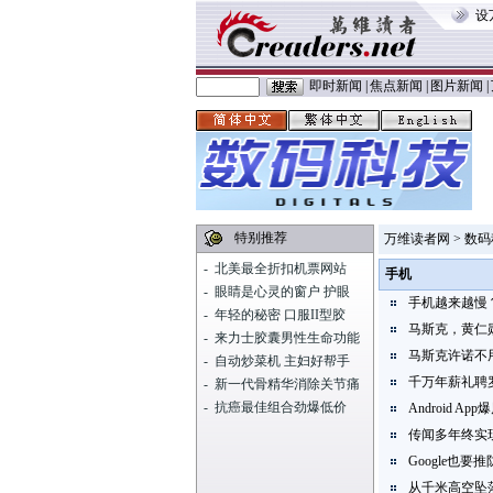
设
即时新闻
|
焦点新闻
|
图片新闻
|
特别推荐
万维读者网
>
数码
-
北美最全折扣机票网站
手机
-
眼睛是心灵的窗户 护眼
手机越来越慢
-
年轻的秘密 口服II型胶
马斯克，黄仁
-
来力士胶囊男性生命功能
马斯克许诺不
-
自动炒菜机 主妇好帮手
千万年薪礼聘
-
新一代骨精华消除关节痛
-
抗癌最佳组合劲爆低价
Android A
传闻多年终实现
Google也
从千米高空坠落 