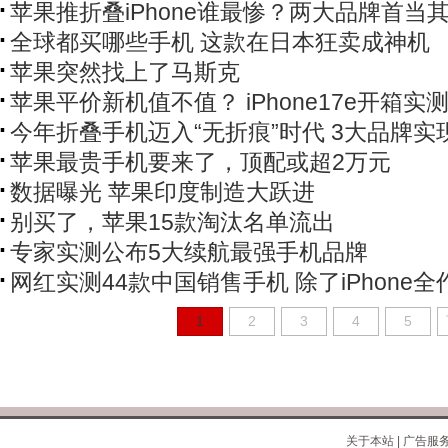
苹果推折叠iPhone谁最惨？两大品牌首当
全球都买哪些手机 这款在日本狂卖成神机
苹果突然找上了马斯克
苹果平价新机值不值？ iPhone17e开箱实
今年折叠手机迈入“无折痕”时代 3大品牌实
苹果最贵手机要来了，顶配或超2万元
数据曝光 苹果印度制造大跃进
别买了，苹果15款淘汰名单流出
专家实测公布5大续航最强手机品牌
网红实测44款中国销售手机 除了iPhone全
1
2
3
4
5
关于本站
|
广告服