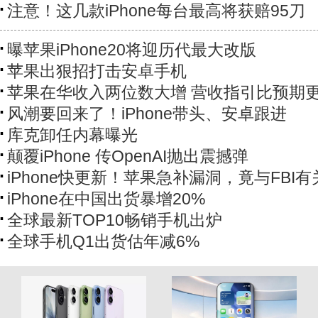
注意！这几款iPhone每台最高将获赔95刀
曝苹果iPhone20将迎历代最大改版
苹果出狠招打击安卓手机
苹果在华收入两位数大增 营收指引比预期
风潮要回来了！iPhone带头、安卓跟进
库克卸任内幕曝光
颠覆iPhone 传OpenAI抛出震撼弹
iPhone快更新！苹果急补漏洞，竟与FBI有
iPhone在中国出货暴增20%
全球最新TOP10畅销手机出炉
全球手机Q1出货估年减6%