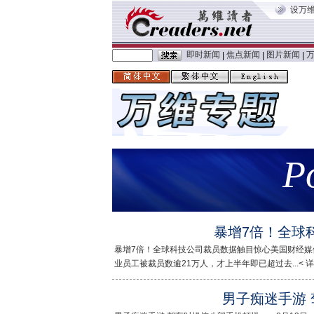
设万
即时新闻
焦点新闻
图片新闻
|
|
|
P
暴增7倍！全球
暴增7倍！全球科技公司裁员数据触目惊心美国财经媒体Mark
业员工被裁员数逾21万人，才上半年即已超过去...< 详
男子痴迷手游