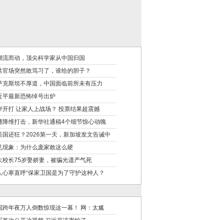
潮流而动，顶尖科学家从中国归国
共官场突然敢骂习了，谁给的胆子？
萨克斯坦不厚道，中国面临前所未有压力
近平最新恐怖绰号出炉
岸开打 让家人上战场？ 投票结果超震撼
遭降维打击，新华社通稿4个细节惊心动魄
美国还狂？2026第一天，新加坡发文告诫中
见现象：为什么庞家敢这么硬
大校长75岁娶娇妻，被骗光遗产气死
人心寒直呼“保家卫国是为了守护这种人？
国跨年夜万人倒数惊现这一幕！ 网：太尴