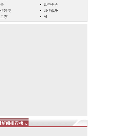
川普
四中全会
美伊冲突
以伊战争
何卫东
AI