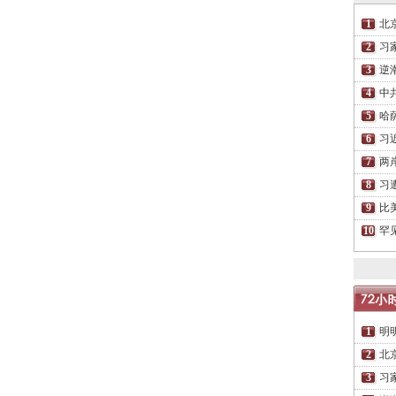
北
习
逆
中
哈
习
两
习
比
罕
明
北
习