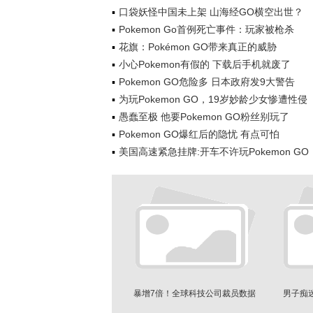
口袋妖怪中国未上架 山海经GO横空出世？
Pokemon Go首例死亡事件：玩家被枪杀
花旗：Pokémon GO带来真正的威胁
小心Pokemon有假的 下载后手机就废了
Pokemon GO危险多 日本政府发9大警告
为玩Pokemon GO，19岁妙龄少女惨遭性侵
愚蠢至极 他要Pokemon GO粉丝别玩了
Pokemon GO爆红后的隐忧 有点可怕
美国高速紧急挂牌:开车不许玩Pokemon GO
暴增7倍！全球科技公司裁员数据
男子痴
触目惊心