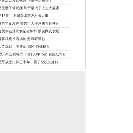
军首次公开这视频 习近平该害怕了
昌星妻子曾明娜 终于活成了人生大赢家
下13度，中国京津冀农村出大事
林肯罕见发声 警告世人注意川普这变化
迷哭倒在爆乳女记者胸怀 眼尖网友发现
音客机机长当场崩溃 疯狂道歉
人皆沉默：中共军演3个惊悚镜头
8岁冯巩近况曝光！住100平小房 衣服纸箱乱
愿军战士失踪三十年，娶了总统的妹妹