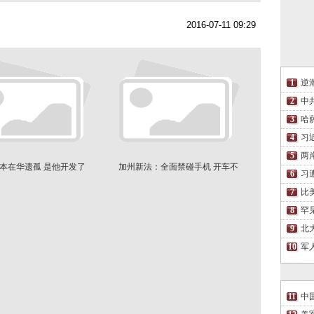
2016-07-11 09:29
逆
中
哈
习
两
本在华遗孤 是他开发了
加州新法：全面禁碰手机 开车不
习
PokemonGo
准抓宝
比
罕
北
军
中