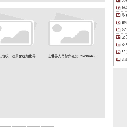
美
赖
零
布
球
波
众
6
志慨叹：这景象犹如世界
让世界人民都疯狂的Pokemon却
志
末日
挡不住股价下跌