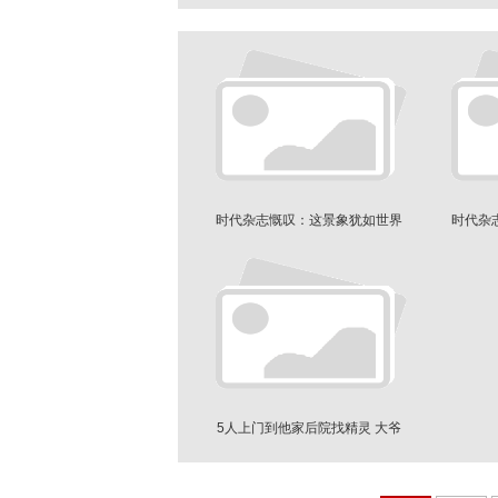
时代杂志慨叹：这景象犹如世界
时代杂
末日
5人上门到他家后院找精灵 大爷
怒了