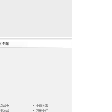
俄乌战争
中日关系
中美冷战
万维专栏