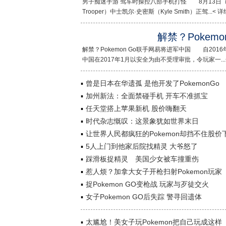
男子痴迷手游 驾车时操控八部手机打怪 8月13日（周二）晚
Trooper）中士凯尔·史密斯（Kyle Smith）正驾...< 详
解禁？Pokem
解禁？Pokemon Go联手网易将进军中国 自201
中国在2017年1月以安全为由不受理审批，令玩家一...<
曾是日本在华遗孤 是他开发了PokemonGo
加州新法：全面禁碰手机 开车不准抓宝
任天堂搭上苹果新机 股价嗨翻天
时代杂志慨叹：这景象犹如世界末日
让世界人民都疯狂的Pokemon却挡不住股价
5人上门到他家后院找精灵 大爷怒了
踩滑板捉精灵 美国少女被车撞重伤
惹人烦？加拿大女子开枪扫射Pokemon玩家
捉Pokemon GO变枪战 玩家与歹徒交火
女子Pokemon GO后失踪 警寻回遗体
太尴尬！美女子玩Pokemon把自己玩成这样