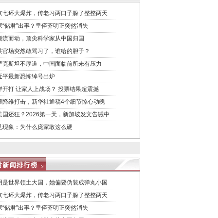
京七环大爆炸，传老习两口子躲了整整两天
家“储君”出事？皇侄齐明正突然消失
潮流而动，顶尖科学家从中国归国
共官场突然敢骂习了，谁给的胆子？
萨克斯坦不厚道，中国面临前所未有压力
近平最新恐怖绰号出炉
岸开打 让家人上战场？ 投票结果超震撼
遭降维打击，新华社通稿4个细节惊心动魄
美国还狂？2026第一天，新加坡发文告诫中
见现象：为什么庞家敢这么硬
明是世界领土大国，她偏要伪装成弹丸小国
京七环大爆炸，传老习两口子躲了整整两天
家“储君”出事？皇侄齐明正突然消失