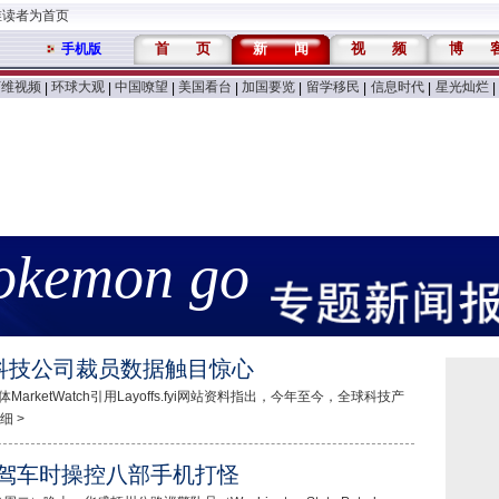
维读者为首页
首
页
新
闻
视
频
博
手机版
万维视频
环球大观
中国嘹望
美国看台
加国要览
留学移民
信息时代
星光灿烂
|
|
|
|
|
|
|
|
okemon go
科技公司裁员数据触目惊心
etWatch引用Layoffs.fyi网站资料指出，今年至今，全球科技产
细 >
 驾车时操控八部手机打怪