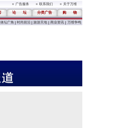
广告服务
联系我们
关于万维
客
论
坛
分类广告
购
物
体坛广角
时尚前沿
旅游天地
商业资讯
万维争鸣
|
|
|
|