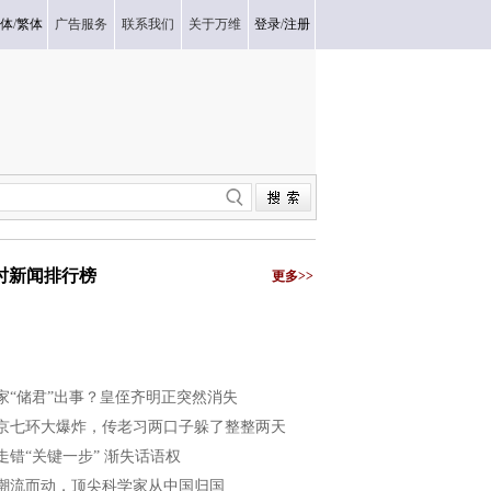
体
/
繁体
广告服务
联系我们
关于万维
登录
/
注册
小时新闻排行榜
更多>>
家“储君”出事？皇侄齐明正突然消失
京七环大爆炸，传老习两口子躲了整整两天
走错“关键一步” 渐失话语权
潮流而动，顶尖科学家从中国归国