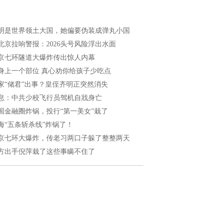
明是世界领土大国，她偏要伪装成弹丸小国
北京拉响警报：2026头号风险浮出水面
京七环隧道大爆炸传出惊人内幕
身上一个部位 真心劝你给孩子少吃点
家“储君”出事？皇侄齐明正突然消失
息：中共少校飞行员驾机自戕身亡
国金融圈炸锅，投行“第一美女”栽了
海“五条斩杀线”炸锅了！
京七环大爆炸，传老习两口子躲了整整两天
方出手倪萍栽了这些事瞒不住了