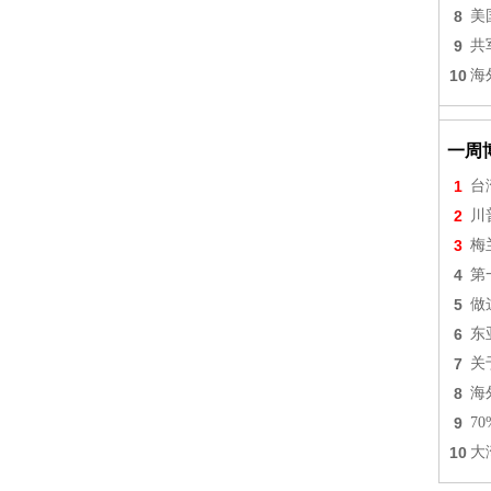
8
美
9
共
10
海
一周
1
台
2
川
3
梅
4
第
5
做
6
东
7
关
8
海
9
7
10
大