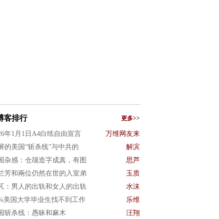
博客排行
更多>>
026年1月1日A4白纸自由宣言
万维网友来
屏的美国“斩杀线”与中共的
解滨
国杂感：仓颉造字成真，有图
思芦
兰芳和兩位仍然在世的入室弟
玉质
芃：男人的出轨和女人的出轨
水沫
0%美国大学毕业生找不到工作
乐维
国斩杀线：愚昧和麻木
汪翔