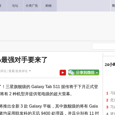
客
论坛
分类广告
购物
简
Pro最强对手要来了
24
评论 |
查看/发表评论
三星旗舰级的 Galaxy Tab S11 据传将于下月正式登
1
习
将有 2 种机型并提供笔电级的超大萤幕。
2
北
全新 3 款 Galaxy 平板，其中旗舰级的将有 Gala
3
习
 Ultra，两者均采用联发科的天玑 9400 处理器，并且分别有 11 吋
4
逆