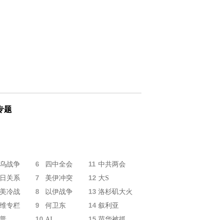
专题
6
11
乌战争
四中全会
中共两会
7
12
日关系
美伊冲突
大S
8
13
美冷战
以伊战争
洛杉矶大火
9
14
维专栏
何卫东
叙利亚
10
15
普
AI
苗华被抓