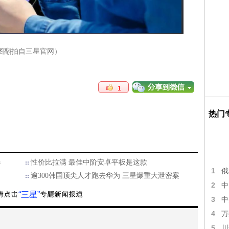
图翻拍自三星官网）
1
热门
选
性价比拉满 最佳中阶安卓平板是这款
1
俄
逾300韩国顶尖人才跑去华为 三星爆重大泄密案
2
中
“三星”
3
中
4
万
5
川