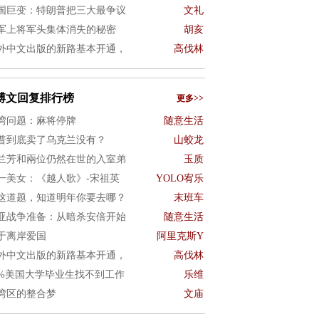
国巨变：特朗普把三大最争议
文礼
军上将军头集体消失的秘密
胡亥
外中文出版的新路基本开通，
高伐林
博文回复排行榜
更多>>
湾问题：麻将停牌
随意生活
普到底卖了乌克兰没有？
山蛟龙
兰芳和兩位仍然在世的入室弟
玉质
一美女：《越人歌》-宋祖英
YOLO宥乐
这道题，知道明年你要去哪？
末班车
亚战争准备：从暗杀安倍开始
随意生活
于离岸爱国
阿里克斯Y
外中文出版的新路基本开通，
高伐林
0%美国大学毕业生找不到工作
乐维
湾区的整合梦
文庙