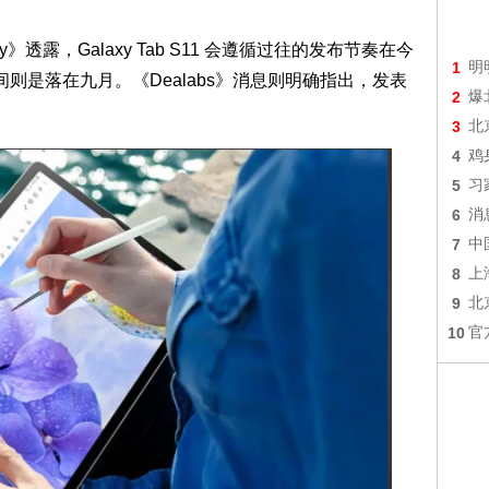
y》透露，Galaxy Tab S11 会遵循过往的发布节奏在今
1
明
上市时间则是落在九月。《Dealabs》消息则明确指出，发表
2
爆
3
北
4
鸡
5
习
6
消
7
中
8
上
9
北
10
官