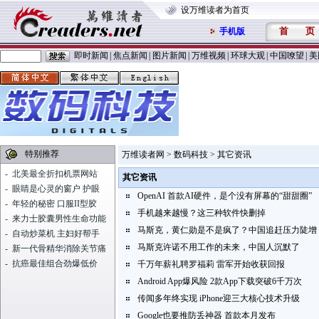
设万维读者为首页
首
页
手机版
即时新闻
|
焦点新闻
|
图片新闻
|
万维视频
|
环球大观
|
中国嘹望
|
美
特别推荐
万维读者网
>
数码科技
> 其它资讯
-
北美最全折扣机票网站
其它资讯
-
眼睛是心灵的窗户 护眼
OpenAI 首款AI硬件，是个没有屏幕的“甜甜圈”
-
年轻的秘密 口服II型胶
手机越来越慢？这三种软件快删掉
-
来力士胶囊男性生命功能
马斯克，黄仁勋是不是疯了？中国追赶压力陡增
-
自动炒菜机 主妇好帮手
马斯克许诺不用工作的未来，中国人沉默了
-
新一代骨精华消除关节痛
-
抗癌最佳组合劲爆低价
千万年薪礼聘罗福莉 雷军开始收获回报
Android App爆风险 2款App下载突破6千万次
传闻多年终实现 iPhone迎三大核心技术升级
Google也要推防丢神器 首款本月发布