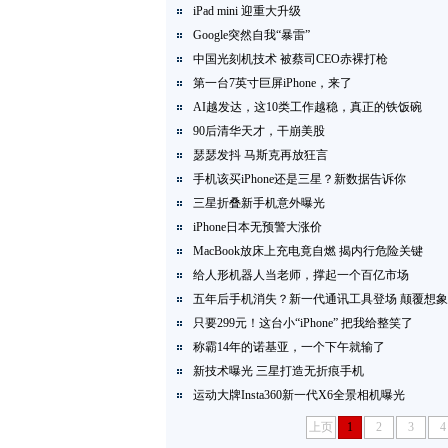
iPad mini 迎重大升级
Google突然自我“暴雷”
中国光刻机技术 被蔡司CEO赤裸打枪
第一台7英寸巨屏iPhone，来了
AI越发达，这10类工作越稳，真正的铁饭碗
90后清华天才，干崩美股
瑟瑟发抖 马斯克再放狂言
手机该买iPhone还是三星？新数据告诉你
三星折叠新手机意外曝光
iPhone日本无预警大涨价
MacBook放床上充电竟自燃 揭内行危险关键
给人形机器人当老师，撑起一个百亿市场
五年后手机消失？新一代通讯工具登场 颠覆想象
只要299元！这台小“iPhone” 把我给整笑了
称霸14年的诺基亚，一个下午就输了
新技术曝光 三星打造无折痕手机
运动大牌Insta360新一代X6全景相机曝光
上页
1
2
3
4