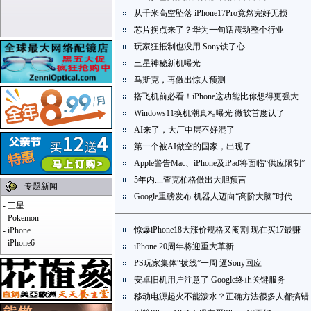
从千米高空坠落 iPhone17Pro竟然完好无损
芯片拐点来了？华为一句话震动整个行业
玩家狂抵制也没用 Sony铁了心
三星神秘新机曝光
马斯克，再做出惊人预测
搭飞机前必看！iPhone这功能比你想得更强大
Windows11换机潮真相曝光 微软首度认了
AI来了，大厂中层不好混了
第一个被AI做空的国家，出现了
Apple警告Mac、iPhone及iPad将面临“供应限制”
5年内....查克柏格做出大胆预言
专题新闻
Google重磅发布 机器人迈向“高阶大脑”时代
-
三星
-
Pokemon
惊爆iPhone18大涨价规格又阉割 现在买17最赚
-
iPhone
-
iPhone6
iPhone 20周年将迎重大革新
PS玩家集体“拔线”一周 逼Sony回应
安卓旧机用户注意了 Google终止关键服务
移动电源起火不能泼水？正确方法很多人都搞错