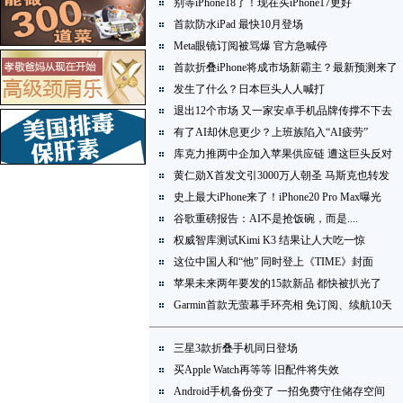
别等iPhone18了！现在买iPhone17更好
首款防水iPad 最快10月登场
Meta眼镜订阅被骂爆 官方急喊停
首款折叠iPhone将成市场新霸主？最新预测来了
发生了什么？日本巨头人人喊打
退出12个市场 又一家安卓手机品牌传撑不下去
有了AI却休息更少？上班族陷入“AI疲劳”
库克力推两中企加入苹果供应链 遭这巨头反对
黄仁勋X首发文引3000万人朝圣 马斯克也转发
史上最大iPhone来了！iPhone20 Pro Max曝光
谷歌重磅报告：AI不是抢饭碗，而是....
权威智库测试Kimi K3 结果让人大吃一惊
这位中国人和“他” 同时登上《TIME》封面
苹果未来两年要发的15款新品 都快被扒光了
Garmin首款无萤幕手环亮相 免订阅、续航10天
三星3款折叠手机同日登场
买Apple Watch再等等 旧配件将失效
Android手机备份变了 一招免费守住储存空间