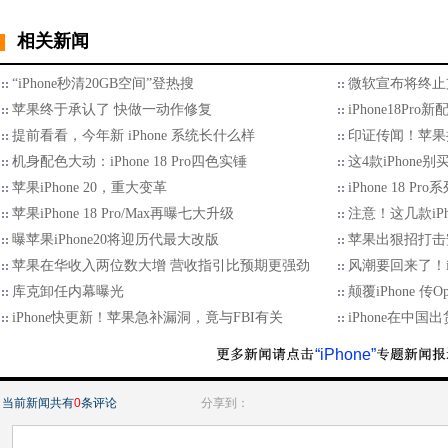
相关新闻
“iPhone秒清20GB空间”登热搜
微软宣布将终止支持M
苹果终于承认了 快做一动作修复
iPhone18P
提前看看，今年新 iPhone 系统长什么样
印证传闻！苹果折
机身配色大动：iPhone 18 Pro四色实锤
这4款iPhon
苹果iPhone 20，重大变革
iPhone 18 P
苹果iPhone 18 Pro/Max再曝七大升级
注意！这几款iP
曝苹果iPhone20将迎历代最大改版
苹果出狠招打击
苹果在华收入两位数大增 营收指引比预期更强劲
风潮要回来了！i
库克卸任内幕曝光
颠覆iPhone 传
iPhone快更新！苹果急补漏洞，竟与FBI有关
iPhone在中国
“iPhone”
当前新闻共有
0
条评论
分享到：