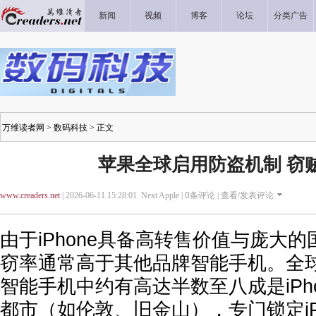
新闻
视频
博客
论坛
分类广告
万维读者网
>
数码科技
> 正文
苹果全球启用防盗机制 窃
www.creaders.net
| 2026-06-11 15:28:01 Next Apple |
0
条评论 |
查看/发表评论
由于iPhone具备高转售价值与庞大
窃率通常高于其他品牌智能手机。全
智能手机中约有高达半数至八成是iPh
都市（如伦敦、旧金山），专门锁定iP