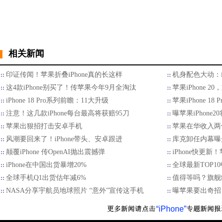
相关新闻
印证传闻！苹果折叠iPhone真的长这样
机身配色大动：iPh
这4款iPhone别买了！传苹果今年9月全淘汰
苹果iPhone 2
iPhone 18 Pro系列前瞻：11大升级
苹果iPhone 18
注意！这几款iPhone每台最高将获赔95刀
曝苹果iPhone
苹果出狠招打击安卓手机
苹果在华收入两
风潮要回来了！iPhone带头、安卓跟进
库克卸任内幕曝
颠覆iPhone 传OpenAI抛出震撼弹
iPhone快更
iPhone在中国出货暴增20%
全球最新TOP1
全球手机Q1出货估年减6%
值得等吗？旗舰级i
NASA分享宇航员地球照片 “意外”宣传这手机
曝苹果要出奇招
“iPhone”