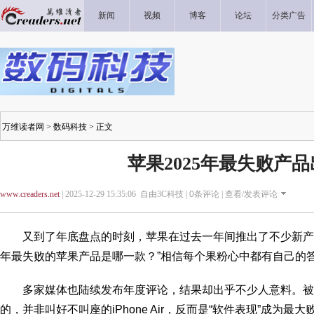
新闻
视频
博客
论坛
分类广告
万维读者网
>
数码科技
> 正文
苹果2025年最失败产
www.creaders.net
| 2025-12-29 15:35:06 自由3C科技 |
0
条评论 |
查看/发表评论
又到了年底盘点的时刻，苹果在过去一年间推出了不少新产品与
年最失败的苹果产品是哪一款？”相信每个果粉心中都有自己的
多家媒体也陆续发布年度评论，结果却出乎不少人意料。被点
的，并非叫好不叫座的iPhone Air，反而是“软件表现”成为最大