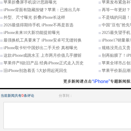
苹果折叠屏手机设计思路曝光
苹果发布紧急补
iPhone背面有隐藏按键？苹果：已推出几年
再等一年更好？ iP
外型、尺寸曝光 折叠iPhone长这样
不是钱的问题！多
2026最值得期待手机 iPhone不再是首选
中国“豆包”抢
iPhone未来10大新功能提前曝光
2025最失望手
最强换机工具要来了 iPhone安卓可无缝转换
iPhone17
iPhone取卡针中国炒出二手天价 真相曝光
规格没亮点又贵 
这款iPhone成跳水王 上市两月价值几乎腰斩
别再贴膜了！iPh
苹果停产8款旧产品 经典iPhone正式走入历史
苹果全球市占创
旧iPhone别急着丢 5大妙用起死回生
苹果平价新品潮
“iPhone”
当前新闻共有
0
条评论
分享到：