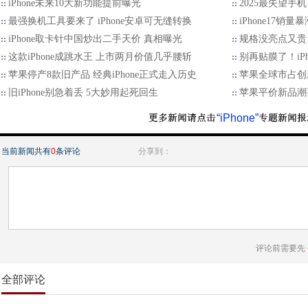
iPhone未来10大新功能提前曝光
2025最失望手
最强换机工具要来了 iPhone安卓可无缝转换
iPhone17
iPhone取卡针中国炒出二手天价 真相曝光
规格没亮点又贵 
这款iPhone成跳水王 上市两月价值几乎腰斩
别再贴膜了！iPh
苹果停产8款旧产品 经典iPhone正式走入历史
苹果全球市占创
旧iPhone别急着丢 5大妙用起死回生
苹果平价新品潮
“iPhone”
当前新闻共有
0
条评论
分享到：
评论前需要先
全部评论