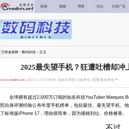
新闻
视频
博客
论坛
分类广告
万维读者网
>
数码科技
> 正文
2025最失望手机？狂遭吐槽却冲
www.creaders.net
| 2025-12-15 15:49:00 自由3C科技 |
0
条评论 |
查看/发表评论
全球拥有超过2,000万订阅的知名科技YouTuber Marques Br
照自身评测经验公布年度手机榜单，包括最佳、最失望手机。他今
了标准版iPhone 17，理由很简单，因为规格到位、价格够香。
不过，2