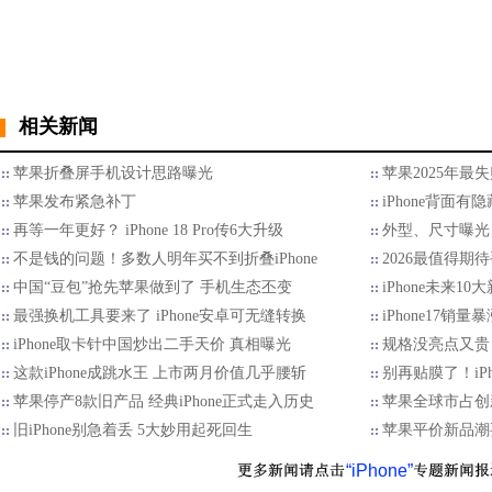
相关新闻
苹果折叠屏手机设计思路曝光
苹果2025年最
苹果发布紧急补丁
iPhone背面
再等一年更好？ iPhone 18 Pro传6大升级
外型、尺寸曝光 折
不是钱的问题！多数人明年买不到折叠iPhone
2026最值得期待
中国“豆包”抢先苹果做到了 手机生态丕变
iPhone未来1
最强换机工具要来了 iPhone安卓可无缝转换
iPhone17
iPhone取卡针中国炒出二手天价 真相曝光
规格没亮点又贵 
这款iPhone成跳水王 上市两月价值几乎腰斩
别再贴膜了！iPh
苹果停产8款旧产品 经典iPhone正式走入历史
苹果全球市占创
旧iPhone别急着丢 5大妙用起死回生
苹果平价新品潮
“iPhone”