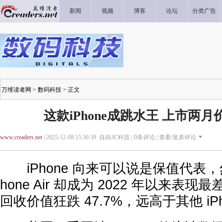
新闻
视频
博客
论坛
分类广告
万维读者网
>
数码科技
> 正文
这款iPhone成跳水王 上市两
www.creaders.net
| 2025-12-08 15:36:39 自由3C科技 |
0
条评论 |
查看/发表评论
iPhone 向来可以说是保值代表，
hone Air 却成为 2022 年以来表
回收价值狂跌 47.7%，远高于其他 iPh