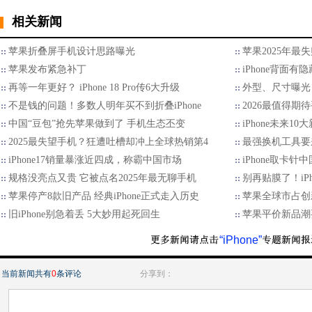
相关新闻
苹果折叠屏手机设计思路曝光
苹果2025年最
苹果发布紧急补丁
iPhone背面
再等一年更好？ iPhone 18 Pro传6大升级
外型、尺寸曝光 折
不是钱的问题！多数人明年买不到折叠iPhone
2026最值得期待
中国“豆包”抢先苹果做到了 手机生态丕变
iPhone未来1
2025最失望手机？狂遭吐槽却冲上全球热销第4
最强换机工具要来
iPhone17销量暴涨近四成，称霸中国市场
iPhone取卡
规格没亮点又贵 它被点名2025年最无聊手机
别再贴膜了！iPh
苹果停产8款旧产品 经典iPhone正式走入历史
苹果全球市占创
旧iPhone别急着丢 5大妙用起死回生
苹果平价新品潮
“iPhone”
当前新闻共有
0
条评论
分享到：