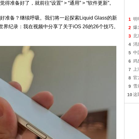
备好了，就前往“设置” > “通用” > “软件更新”。
备？继续呼吸。我们将一起探索Liquid Glass的新
1
明
界纪录：我在视频中分享了关于iOS 26的26个技巧。
2
爆
3
北
4
消
5
中
6
鸡
7
上
8
官
9
雪
10
这