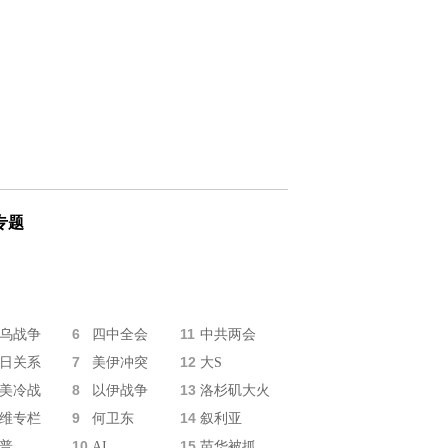
专题
6
11
乌战争
四中全会
中共两会
7
12
日关系
美伊冲突
大S
8
13
美冷战
以伊战争
洛杉矶大火
9
14
维专栏
何卫东
叙利亚
10
15
普
AI
苗华被抓