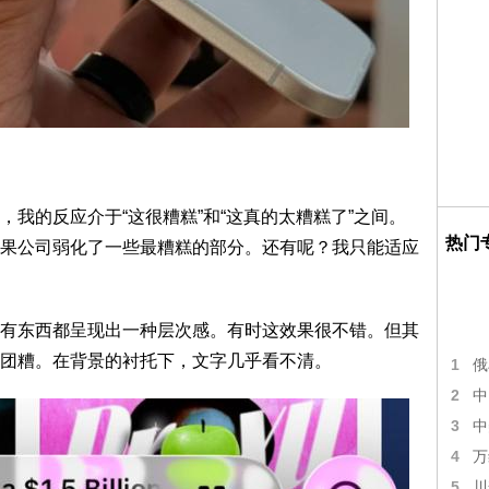
我的反应介于“这很糟糕”和“这真的太糟糕了”之间。
热门
果公司弱化了一些最糟糕的部分。还有呢？我只能适应
有东西都呈现出一种层次感。有时这效果很不错。但其
团糟。在背景的衬托下，文字几乎看不清。
1
俄
2
中
3
中
4
万
5
川