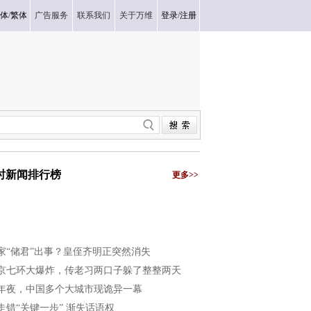
体
/
繁体
广告服务
联系我们
关于万维
登录
/
注册
小时新闻排行榜
更多>>
家“储君”出事？皇侄齐明正突然消失
京七环大爆炸，传老习两口子躲了整整两天
年夜，中国多个大城市现诡异一幕
走错“关键一步” 渐失话语权