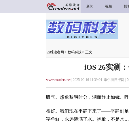
新闻
视频
博
万维读者网
>
数码科技
> 正文
iOS 26实测
www.creaders.net
| 2025-09-16 11:39:04 华尔街日报网 |
0
吸气。想象黎明时分，湖面静止如镜。呼
很好。我们现在平静下来了——平静到足以
字鱼缸，永远装满了水。抱歉，不是水……是Li