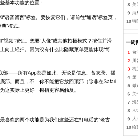
些基本功能的位置：
8
美
9
海
和“语音留言”标签。要恢复它们，请前往“通话”标签页，
10
特
典”模式。
”和“视频”按钮。想要“人像”或其他拍摄模式？按住并滑
一周
上向上轻扫。因为没有什么比隐藏菜单更能体现“简
1
台
2
川
3
梅
幕底部——所有App都是如此。无论是信息、备忘录、播
4
第
部。而且，不，你不能把它放回顶部（除非在Safari
5
做
为这实际上更好：拇指更容易触及。
6
关
7
海
8
7
9
大
最喜欢的两个功能是为我们这些还在打电话的“老古
10
给