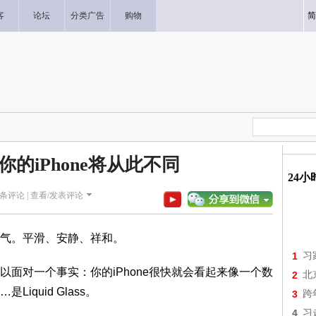
客
论坛
分类广告
购物
简
：你的iPhone将从此不同
24
条评论 |
查看/发表评论
气。平滑、安静、祥和。
1
习
面对一个事实：你的iPhone很快就会看起来像一个数
2
北
quid Glass。
3
跨
4
习