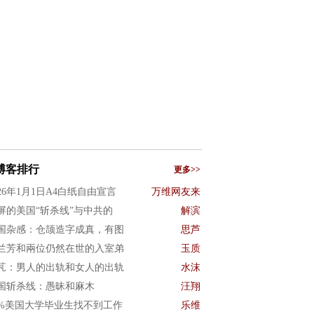
博客排行
更多>>
026年1月1日A4白纸自由宣言
万维网友来
屏的美国“斩杀线”与中共的
解滨
国杂感：仓颉造字成真，有图
思芦
兰芳和兩位仍然在世的入室弟
玉质
芃：男人的出轨和女人的出轨
水沫
国斩杀线：愚昧和麻木
汪翔
0%美国大学毕业生找不到工作
乐维