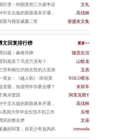
国巨变：特朗普把三大最争议
文礼
外中文出版的新路基本开通，
高伐林
朗普与德皇威廉二世
谢盛友文集
博文回复排行榜
更多>>
湾问题：麻将停牌
随意生活
普到底卖了乌克兰没有？
山蛟龙
兰芳和兩位仍然在世的入室弟
玉质
一美女：《越人歌》-宋祖英
YOLO宥乐
这道题，知道明年你要去哪？
末班车
于离岸爱国
阿里克斯Y
外中文出版的新路基本开通，
高伐林
0%美国大学毕业生找不到工作
乐维
湾区的整合梦
文庙
菓趣的回复，你至少有放风的
renweida