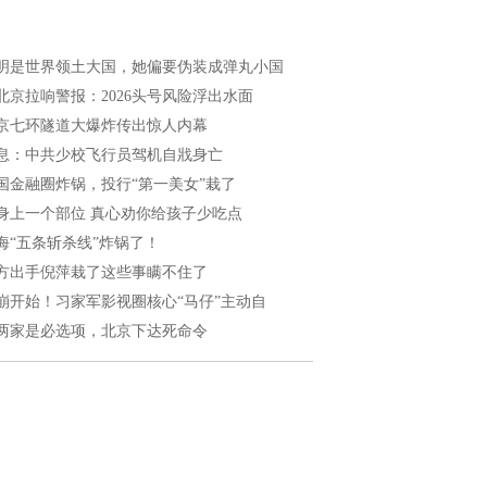
明是世界领土大国，她偏要伪装成弹丸小国
北京拉响警报：2026头号风险浮出水面
京七环隧道大爆炸传出惊人内幕
息：中共少校飞行员驾机自戕身亡
国金融圈炸锅，投行“第一美女”栽了
身上一个部位 真心劝你给孩子少吃点
海“五条斩杀线”炸锅了！
方出手倪萍栽了这些事瞒不住了
崩开始！习家军影视圈核心“马仔”主动自
两家是必选项，北京下达死命令