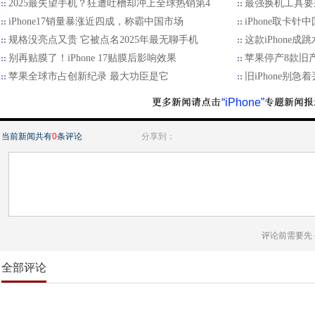
2025最失望手机？狂遭吐槽却冲上全球热销第4
最强换机工具要来
iPhone17销量暴涨近四成，称霸中国市场
iPhone取卡
规格没亮点又贵 它被点名2025年最无聊手机
这款iPhone
别再贴膜了！iPhone 17贴膜后影响效果
苹果停产8款旧产
苹果全球市占创新纪录 最大功臣是它
旧iPhone别急
“iPhone”
当前新闻共有
0
条评论
分享到：
评论前需要先
全部评论