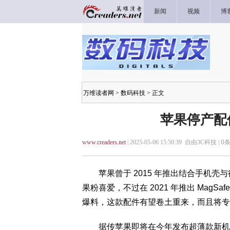
新闻
视频
博
万维读者网
>
数码科技
> 正文
苹果停产配
www.creaders.net
| 2025-05-06 15:50:39 自由3C科技 |
0
条
苹果曾于 2015 年推出结合手机壳与
果粉喜爱，不过在 2021 年推出 Mag
爆料，这款配件有望卷土重来，而且将专门为 iP
据传苹果即将在今年发布超薄款新机 iPh