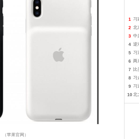
1
习
2
北
3
中
4
逆
5
习
6
两
7
比
8
习
9
习
10
北
（苹果官网）