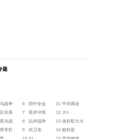
专题
6
11
乌战争
四中全会
中共两会
7
12
日关系
美伊冲突
大S
8
13
美冷战
以伊战争
洛杉矶大火
9
14
维专栏
何卫东
叙利亚
10
15
普
AI
苗华被抓