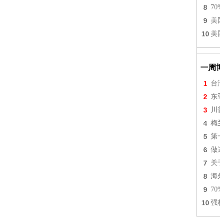
8
7
9
美
10
美
一周
1
台
2
东
3
川
4
梅
5
第
6
做
7
关
8
海
9
7
10
强