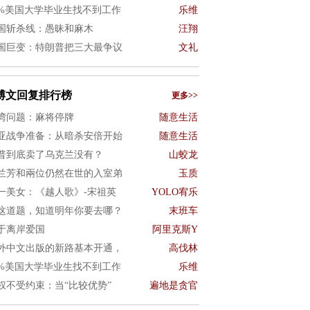
0%美国大学毕业生找不到工作
乐维
国斩杀线：愚昧和麻木
汪翔
国巨变：特朗普把三大最争议
文礼
博文回复排行榜
更多>>
湾问题：麻将停牌
随意生活
亚战争准备：从暗杀安倍开始
随意生活
普到底卖了乌克兰没有？
山蛟龙
兰芳和兩位仍然在世的入室弟
玉质
一美女：《越人歌》-宋祖英
YOLO宥乐
这道题，知道明年你要去哪？
末班车
于离岸爱国
阿里克斯Y
外中文出版的新路基本开通，
高伐林
0%美国大学毕业生找不到工作
乐维
权不受约束：当“比较优势”
遍地是贪官