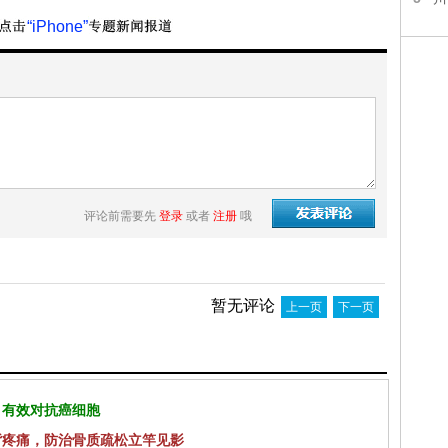
“iPhone”
评论前需要先
登录
或者
注册
哦
暂无评论
上一页
下一页
 有效对抗癌细胞
背疼痛，防治骨质疏松立竿见影