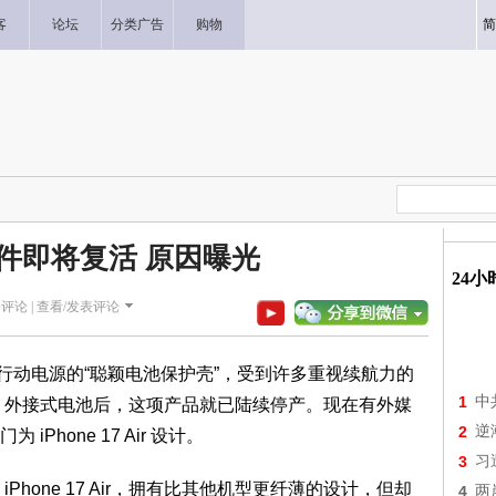
客
论坛
分类广告
购物
简
件即将复活 原因曝光
24
评论 |
查看/发表评论
行动电源的“聪颖电池保护壳”，受到许多重视续航力的
1
中
Safe 外接式电池后，这项产品就已陆续停产。现在有外媒
2
逆
hone 17 Air 设计。
3
习
one 17 Air，拥有比其他机型更纤薄的设计，但却
4
两