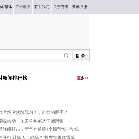
体
/
繁体
广告服务
联系我们
关于万维
登录
/
注册
小时新闻排行榜
更多>>
共官场突然敢骂习了，谁给的胆子？
潮流而动，顶尖科学家从中国归国
遭降维打击，新华社通稿4个细节惊心动魄
岸开打 让家人上战场？ 投票结果超震撼