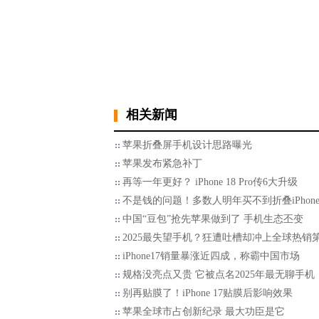
相关新闻
苹果折叠屏手机设计思路曝光
苹果发布紧急补丁
再等一年更好？ iPhone 18 Pro传6大升级
不是钱的问题！多数人明年买不到折叠iPhon
中国“豆包”抢先苹果做到了 手机生态丕变
2025最失望手机？狂遭吐槽却冲上全球热销第
iPhone17销量暴涨近四成，称霸中国市场
规格没亮点又贵 它被点名2025年最无聊手机
别再贴膜了！iPhone 17贴膜后影响效果
苹果全球市占创新纪录 最大功臣是它