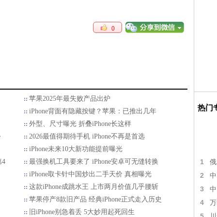
0
苹果2025年最失败产品出炉
热门
iPhone背面有隐藏按键？苹果：已推出几年
外型、尺寸曝光 折叠iPhone长这样
e
2026最值得期待手机 iPhone不再是首选
iPhone未来10大新功能提前曝光
4
最强换机工具要来了 iPhone安卓可无缝转换
1
俄
iPhone取卡针中国炒出二手天价 真相曝光
2
中
这款iPhone成跳水王 上市两月价值几乎腰斩
3
中
苹果停产8款旧产品 经典iPhone正式走入历史
4
万
旧iPhone别急着丢 5大妙用起死回生
5
川