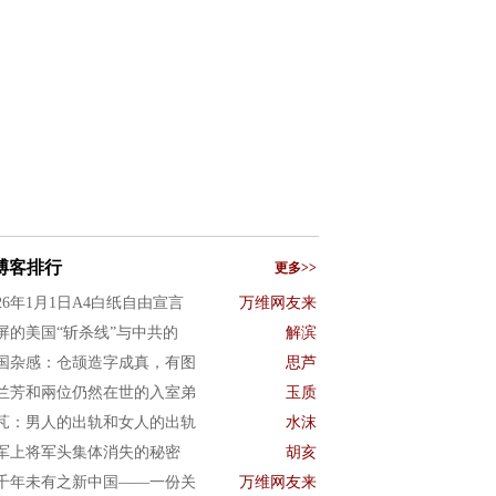
博客排行
更多>>
026年1月1日A4白纸自由宣言
万维网友来
屏的美国“斩杀线”与中共的
解滨
国杂感：仓颉造字成真，有图
思芦
兰芳和兩位仍然在世的入室弟
玉质
芃：男人的出轨和女人的出轨
水沫
军上将军头集体消失的秘密
胡亥
千年未有之新中国——一份关
万维网友来