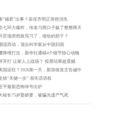
家“储君”出事？皇侄齐明正突然消失
京七环大爆炸，传老习两口子躲了整整两天
共官场突然敢骂习了，谁给的胆子？
潮流而动，顶尖科学家从中国归国
遭降维打击，新华社通稿4个细节惊心动魄
岸开打 让家人上战场？ 投票结果超震撼
美国还狂？2026第一天，新加坡发文告诫中
走错“关键一步” 渐失话语权
近平最新恐怖绰号出炉
大校长75岁娶娇妻，被骗光遗产气死