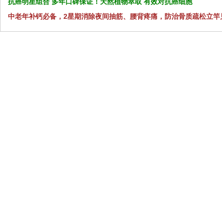
抗癌明星组合 多年口碑保证！天然植物萃取 有效对抗癌细胞
中老年补钙必备，2星期消除夜间抽筋、腰背疼痛，防治骨质疏松立竿