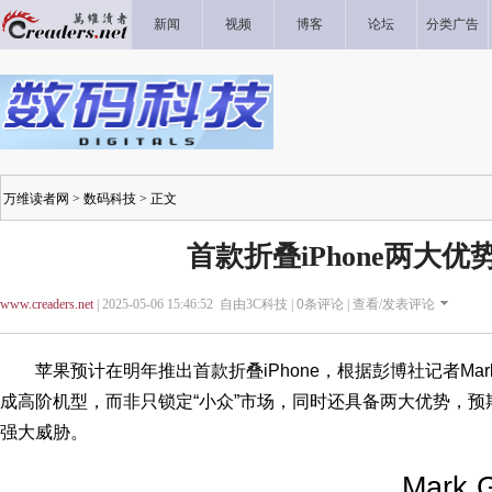
新闻
视频
博客
论坛
分类广告
万维读者网
>
数码科技
> 正文
首款折叠iPhone两大优
www.creaders.net
| 2025-05-06 15:46:52 自由3C科技 |
0
条评论 |
查看/发表评论
苹果预计在明年推出首款折叠iPhone，根据彭博社记者Mark
成高阶机型，而非只锁定“小众”市场，同时还具备两大优势，预期将
强大威胁。
Mark G