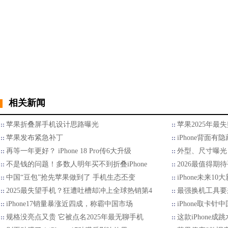
相关新闻
苹果折叠屏手机设计思路曝光
苹果2025年最
苹果发布紧急补丁
iPhone背面
再等一年更好？ iPhone 18 Pro传6大升级
外型、尺寸曝光 折
不是钱的问题！多数人明年买不到折叠iPhone
2026最值得期待
中国“豆包”抢先苹果做到了 手机生态丕变
iPhone未来1
2025最失望手机？狂遭吐槽却冲上全球热销第4
最强换机工具要来
iPhone17销量暴涨近四成，称霸中国市场
iPhone取卡
规格没亮点又贵 它被点名2025年最无聊手机
这款iPhone