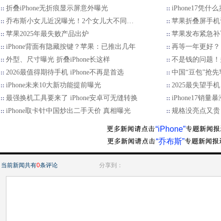
折叠iPhone无折痕显示屏意外曝光
iPhone17
乔布斯小女儿近况曝光！2个女儿大不同…
苹果折叠屏手机
苹果2025年最失败产品出炉
苹果发布紧急补
iPhone背面有隐藏按键？苹果：已推出几年
再等一年更好？ iP
外型、尺寸曝光 折叠iPhone长这样
不是钱的问题！多
2026最值得期待手机 iPhone不再是首选
中国“豆包”抢
iPhone未来10大新功能提前曝光
2025最失望手
最强换机工具要来了 iPhone安卓可无缝转换
iPhone17
iPhone取卡针中国炒出二手天价 真相曝光
规格没亮点又贵 
“iPhone”
“乔布斯”
当前新闻共有
0
条评论
分享到：