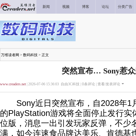
新闻
视频
博客
论坛
分类广告
万维读者网
>
数码科技
> 正文
突然宣布… Sony惹
www.creaders.net
| 2026-07-06 15:36:03 自由3C科技 |
0
条评论 |
查看/发表评论
Sony近日突然宣布，自2028年
的PlayStation游戏将全面停止发
位版，消息一出引发玩家反弹，不少
满，如今连速食品牌达美乐、肯德基也