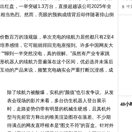
红盘，一举突破1.3万台，直接超越该公司2025年全
5
中
应相当热烈。然而，亮眼的预购成绩背后却伴随著排山倒
价数百万的顶规版，单次充电的续航力居然都只有2至4
培养感情，它可能就得回充电座报到。许多中国网友大
”“聊到一半突然没电，真的很解。”虽然有产业专家跳
形机器人的续航力普遍落在这个区间，优必选并未落后
互动的产品来说，频繁充电确实会严重打断沉浸感，成
除了续航力被酸爆，实机的“颜值”也引发争议。从发
表会现场的影片来看，多台仿生机器人登台展示
48
时，走路姿势仍带有明显的机械生硬感，且真机外
型与先前官方释出的唯美渲染图存在落差。不少期
待满点的网友直呼根本是“图文不符”的盲盒。针对外