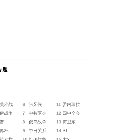
专题
6
11
美冷战
张又侠
委内瑞拉
7
12
伊战争
中共两会
四中全会
8
13
普
俄乌战争
何卫东
9
14
界杯
中日关系
AI
10
15
维专栏
以伊战争
大S