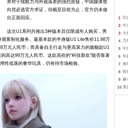
界对于续航力与外观落差的强烈质疑，中国媒体曾
向优必选官方求证，但截至目前为止，官方仍未做
出正面回应。
1
印
2
中
这次U1系列共推出3种版本且仅限成年人购买，男
3
大
观客制化服务。最基本款的半身版U1 Lite售价11.98万
4
万
6.98万元人民币；而具备自主行走与更高算力的旗舰款U1
5
中
性版则高达99万元人民币。这款高价的“科技新欢”能否靠著
6
年
用性低落的奢华玩具，仍有待市场检验。
7
海
8
惊
9
麻
10
美