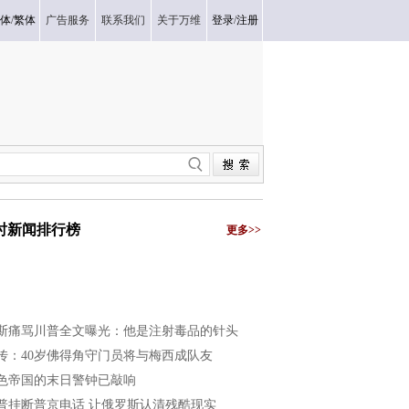
体
/
繁体
广告服务
联系我们
关于万维
登录
/
注册
小时新闻排行榜
更多>>
斯痛骂川普全文曝光：他是注射毒品的针头
传：40岁佛得角守门员将与梅西成队友
色帝国的末日警钟已敲响
普挂断普京电话 让俄罗斯认清残酷现实