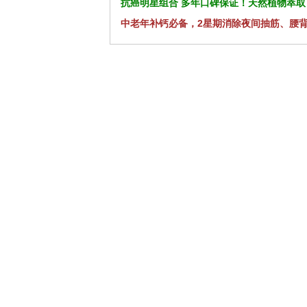
抗癌明星组合 多年口碑保证！天然植物萃取
中老年补钙必备，2星期消除夜间抽筋、腰