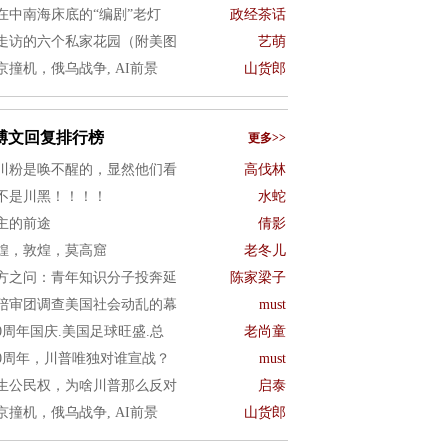
在中南海床底的“编剧”老灯
政经茶话
走访的六个私家花园（附美图
艺萌
京撞机，俄乌战争, AI前景
山货郎
博文回复排行榜
更多>>
川粉是唤不醒的，显然他们看
高伐林
不是川黑！！！！
水蛇
主的前途
倩影
煌，敦煌，莫高窟
老冬儿
方之问：青年知识分子投奔延
陈家梁子
陪审团调查美国社会动乱的幕
must
50周年国庆.美国足球旺盛.总
老尚童
50周年，川普唯独对谁宣战？
must
生公民权，为啥川普那么反对
启泰
京撞机，俄乌战争, AI前景
山货郎