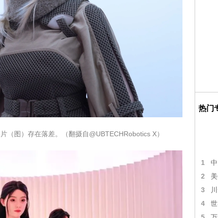
热门
图）存在落差。（翻摄自@UBTECHRobotics X）
1
中
2
美
3
川
4
世
5
万