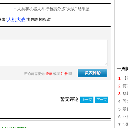
人类和机器人举行包裹分拣“大战” 结果是…
“人机大战”
一周
评论前需要先
登录
或者
注册
哦
1
【
2
何
3
华
暂无评论
上一页
下一页
4
郭
5
最
6
亚
7
“