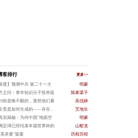
博客排行
更多>>
深度】预测中共 第二十一大
明豪
方之问：青年知识分子投奔延
陈家梁子
川粉是唤不醒的，显然他们看
高伐林
文贵是如何生成的——存在、
艾地生
真实揭秘：为何中国“地面空
明豪
洲足球已经结束本届世界杯的
山蛟龙
项英杀妻”疑案
历程历程