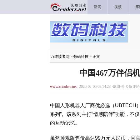
新闻
视频
博
万维读者网
>
数码科技
> 正文
中国467万伴侣
www.creaders.net
| 2026-07-06 08:14:23 镜周刊 |
0
条评论 
中国人形机器人厂商优必选（UBTECH
系列”。该系列主打“情感陪伴”功能，
的互动记忆。
虽然顶规版售价高达99万元人民币，且