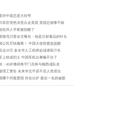
度对中国态度大转弯
共高官突然决意出走美国 美国总领事不敢
批杭州人半夜被惊醒了
斯痛骂川普全文曝光：他是注射毒品的针头
国公民尽快撤离！ 中国大使馆紧急提醒
薪达20万 多名华人工程师必须请医疗长
军上校成烈士 中国军机出事瞒不住了
传：40岁佛得角守门员将与梅西成队友
省理工警告 未来华北平原不宜人类居住
国哪个州最爱国 排名出炉 最后一名跌破眼