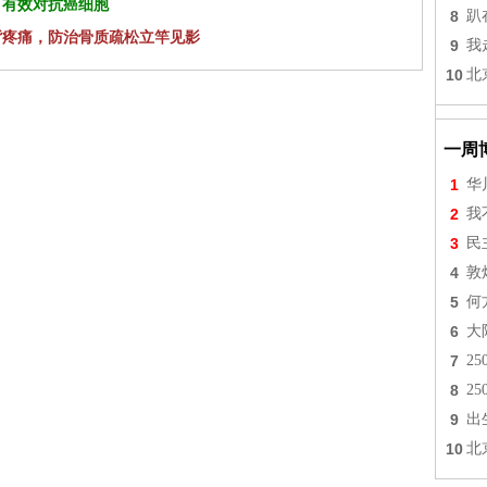
 有效对抗癌细胞
8
趴
背疼痛，防治骨质疏松立竿见影
9
我
10
北
一周
1
华
2
我
3
民
4
敦
5
何
6
大
7
2
8
2
9
出
10
北