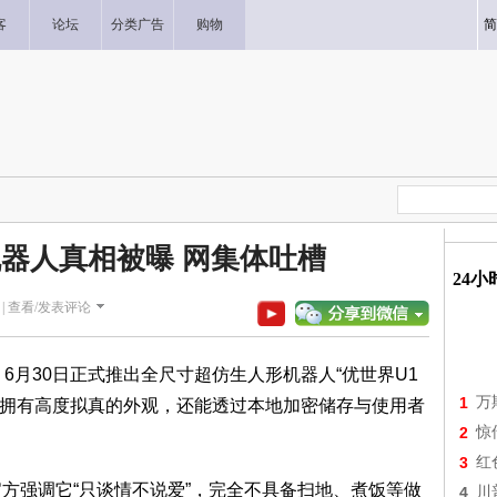
客
论坛
分类广告
购物
简
机器人真相被曝 网集体吐槽
24
|
查看/发表评论
）6月30日正式推出全尺寸超仿生人形机器人“优世界U1
1
万
不仅拥有高度拟真的外观，还能透过本地加密储存与使用者
2
惊
3
红
官方强调它“只谈情不说爱”，完全不具备扫地、煮饭等做
4
川