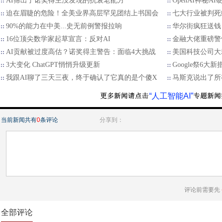
AI筛出了诺奖得主没发现的抗衰老配方
OpenAI神秘
迫在眉睫的危险！全美业界高层罕见团结上书国会
七大行业被判死
90%的能力在中美...史无前例警报拉响
华尔街疯狂送钱
16位顶尖数学家起草宣言：反对AI
金融大佬重磅警
AI贡献被过度高估？诺奖得主警告：面临4大挑战
美国科技公司大
3大变化 ChatGPT悄悄升级更新
Google祭6
我跟AI聊了三天三夜，终于确认了它真的是个傻X
马斯克说出了所
“人工智能AI”
当前新闻共有
0
条评论
分享到：
评论前需要先
全部评论