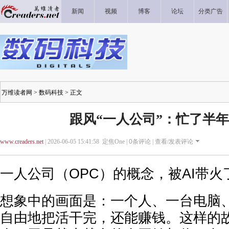
新闻
视频
博客
论坛
分类广告
万维读者网
>
数码科技
> 正文
跟风“一人公司”：忙了半年
www.creaders.net
| 2026-06-05 15:41:58 定焦One |
0
条评论 |
查看/发表评论
一人公司
（
OPC
）的概念，被AI带火
想象中的画面是：一个人、一台电脑、
自由地把活干完，还能赚钱。这样的