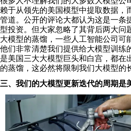
很多人不理解我们的大多数大模型公
赖于从领先的美国模型中提取数据，
管道。公开的评论大都认为这是一条
型投资。但大家忽略了其背后两大问
大模型的蒸馏，一些人工智能公司可
他们非常清楚我们提供给大模型训练
是美国三大大模型巨头和白宫，都在
的蒸馏，这必然将限制我们大模型的
三、我们的大模型更新迭代的周期是美