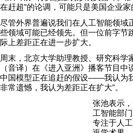
在赶超”的论调，可能只是美国企业家的
尽管外界普遍说我们在人工智能领域
些领域可能已经领先。但一位前字节
际上差距正在进一步扩大。
周末，北京大学助理教授、研究科学
（音译）在《进入亚洲》播客节目中说
中国模型正在追赶的假设——我认为
非常遗憾，我认为差距正在扩大”。
张池表示，
工智能部门
专注于人工
返学术界。