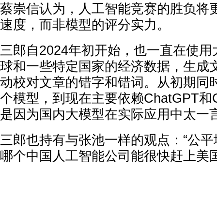
蔡崇信认为，人工智能竞赛的胜负将更
速度，而非模型的评分实力。
三郎自2024年初开始，也一直在使
球和一些特定国家的经济数据，生成
动校对文章的错字和错词。从初期同
个模型，到现在主要依赖ChatGPT和Goo
是因为国内大模型在实际应用中太一
三郎也持有与张池一样的观点：“公平
哪个中国人工智能公司能很快赶上美国