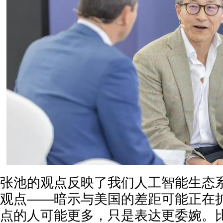
张池的观点反映了我们人工智能生态
观点——暗示与美国的差距可能正在
点的人可能更多，只是表达更委婉。