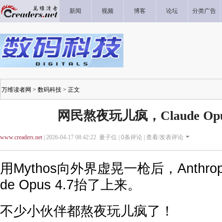
新闻
视频
博客
论坛
分类广告
万维读者网
>
数码科技
> 正文
网民熬夜玩儿疯，Claude Opu
www.creaders.net
| 2026-04-17 08:42:22 量子位 |
0
条评论 |
查看/发表评论
用Mythos向外界虚晃一枪后，Anthro
de Opus 4.7抬了上来。
不少小伙伴都熬夜玩儿疯了！