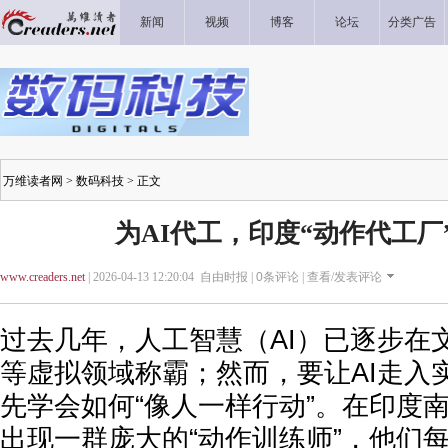
新闻
视频
博客
论坛
分类广告
万维读者网
>
数码科技
> 正文
为AI代工，印度“动作代工厂
www.creaders.net
| 2026-04-13 12:20:04 自由时报 |
0
条评论 |
查看/发表评论
过去几年，人工智慧（AI）已逐步在
等虚拟领域称霸；然而，要让AI走入
先学会如何“像人一样行动”。在印度
出现一群庞大的“动作训练师”，他们