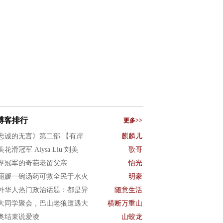
博客排行
更多>>
忠诚的无言》第二部 【有岸
麒麟儿
花滑冠军 Alysa Liu 刘美
歌哥
界冠军的奇葩老留父亲
怡光
丽媛一碗汤药可救全民于水火
明豪
外华人热门政治话题：都是异
随意生活
大同学聚会，巴山老狼遭遇大
横断万重山
奥结束说爱凌
山蛟龙