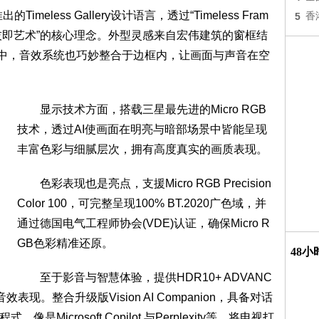
less Gallery设计语言，透过“Timeless Fram
5
香
技即艺术”的核心理念。外型灵感来自宏伟建筑的窗框结
之中，音效系统也巧妙整合于边框内，让画面与声音在空
显示技术方面，搭载三星最先进的Micro RGB
技术，透过AI使画面在明亮与暗部场景中皆能呈现
丰富色彩与细腻层次，拥有高度真实的画质表现。
色彩表现也是亮点，支援Micro RGB Precision
Color 100，可完整呈现100% BT.2020广色域，并
通过德国电气工程师协会(VDE)认证，确保Micro R
GB色彩精准还原。
48
至于影音与智慧体验，提供HDR10+ ADVANC
音效表现。整合升级版Vision AI Companion，具备对话
icrosoft Copilot 与Perplexity等，将电视打