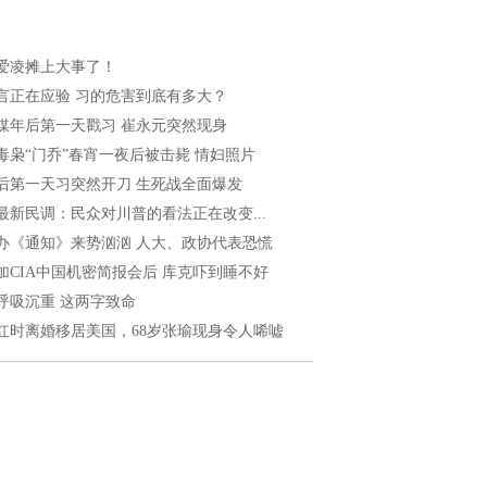
爱凌摊上大事了！
言正在应验 习的危害到底有多大？
媒年后第一天戳习 崔永元突然现身
毒枭“门乔”春宵一夜后被击毙 情妇照片
后第一天习突然开刀 生死战全面爆发
最新民调：民众对川普的看法正在改变...
办《通知》来势汹汹 人大、政协代表恐慌
加CIA中国机密简报会后 库克吓到睡不好
呼吸沉重 这两字致命
红时离婚移居美国，68岁张瑜现身令人唏嘘