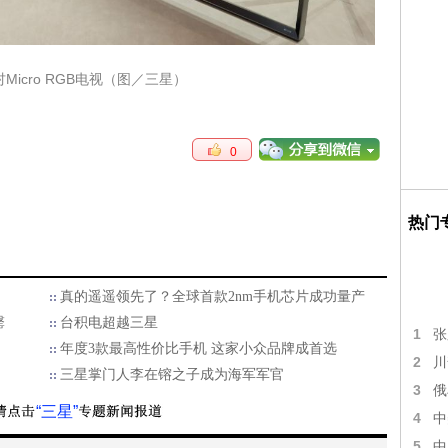
icro RGB电视（图／三星）
0
热门
真的遥遥领先了？全球首款2nm手机芯片成功量产
罄
台积电超越三星
1
张
年度3款最高性价比手机 这家小众品牌成首选
2
川
三星掌门人李在镕之子成为海军军官
3
俄
“三星”
4
中
5
中