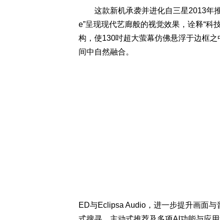
这款新机承袭并进化自三星2013年推出的Time
e”呈现现代艺廊般的视觉效果，诠释“科
构，使130吋超大萤幕仿佛悬浮于边框
间中自然融合。
ED与Eclipsa Audio，进一步提升画面与
式搜寻、主动式推荐及多项AI功能与应用程式，像是M