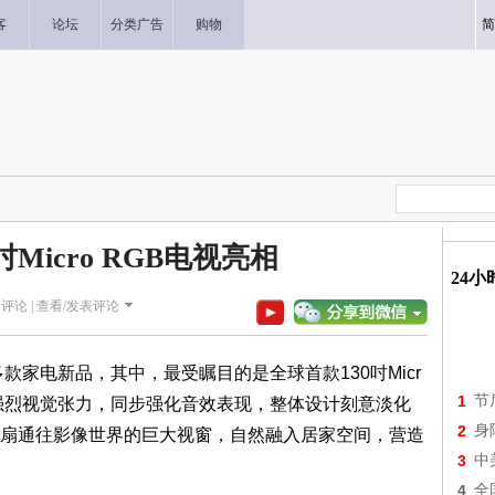
客
论坛
分类广告
购物
简
吋Micro RGB电视亮相
24
评论 |
查看/发表评论
家电新品，其中，最受瞩目的是全球首款130吋Micr
1
节
带来强烈视觉张力，同步强化音效表现，整体设计刻意淡化
2
身
扇通往影像世界的巨大视窗，自然融入居家空间，营造
3
中
4
全