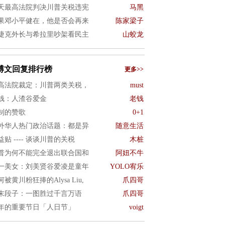
天最高法院判决川普关税违宪
马黑
果邓小平健在，他是否会再来
陈家梁子
捷克外长与希拉里吵架看民主
山蛟龙
博文回复排行榜
更多>>
高法院裁定：川普两类关税，
must
钱：人渣谷爱金
老钱
制的赞歌
0+1
外华人热门政治话题：都是异
随意生活
益贴 ---- 谈谈川普的关税
木桩
普为何不能完全退出联合国和
阿妞不牛
一美女：刘美贤谷爱凌是童年
YOLO宥乐
何被黄川粉狂捧的Alysa Liu,
爪四哥
末段子：一图胜过千言万语
爪四哥
年的重要节日「人日节」
voigt