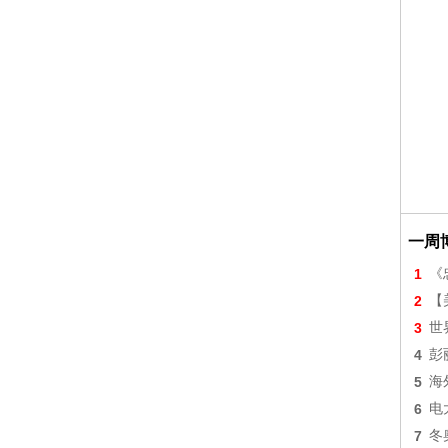
一周
1
《
2
【美
3
世
4
彭
5
海
6
电
7
冬