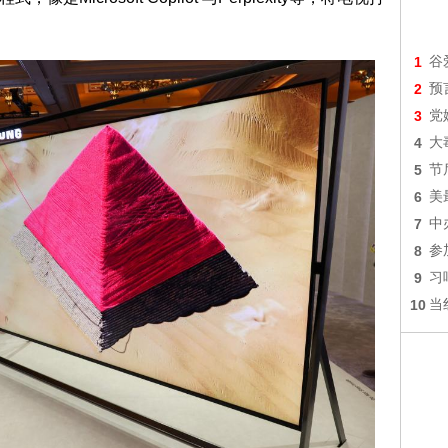
1
谷
2
预
3
党
4
大
5
节
6
美
7
中
8
参
9
习
10
当