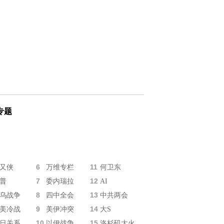
专题
6
11
又侠
万维专栏
何卫东
7
12
普
委内瑞拉
AI
8
13
乌战争
四中全会
中共两会
9
14
美冷战
美伊冲突
大S
10
15
日关系
以伊战争
洛杉矶大火