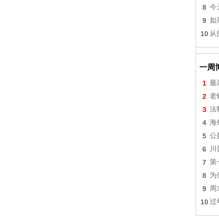
8
今
9
如
10
从
一周
1
最
2
老
3
法
4
海
5
公
6
川
7
第
8
为
9
周
10
过