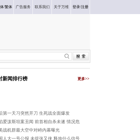
体
/
繁体
广告服务
联系我们
关于万维
登录
/
注册
小时新闻排行榜
更多>>
后第一天习突然开刀 生死战全面爆发
陷爱泼斯坦案丑闻 前首相自杀未遂 情况危
美战机群最大空中对峙内幕曝光
国人大一号公报 未提张又侠 释放什么信号