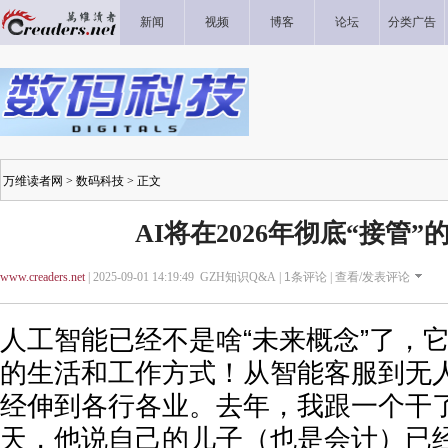
新闻
视频
博客
论坛
分类广告
万维读者网
>
数码科技
> 正文
AI将在2026年彻底“接管”
www.creaders.net
| 2025-09-01 14:19:49 GZH知识Q&A |
1
条评论 |
查看/发表评论
人工智能已经不是啥“未来概念”了，
的生活和工作方式！从智能客服到无人
经伸到各行各业。去年，我跟一个干了
天，他说自己的儿子（也是会计）已经被