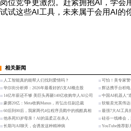
岗位竞争更激烈。赶紧拥抱AI，学会用
试试这些AI工具，未来属于会用AI的
相关新闻
人工智能真的能帮人们找到爱情吗？
可怕！美专家警
华尔街分析师：2026年最看好的5支AI概念股
辉达携手台积电 
14亿年薪还不够 美巨头再砸140亿收购华人AI公司
中国AI机器人“
豪掷20亿：Meta收购Manus，肖弘出任副总裁
软银卖光英伟达持
60后到00后，我家两代4位程序员戳中的残酷真相
最强7大AI工具
他杀死83岁母亲！AI的温柔正在杀人
硅谷一线峰会，
长期与AI聊天，会诱发这种精神病
YouTube推荐影