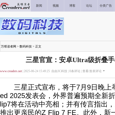
新闻
视频
博客
论坛
分类广告
万维读者网
>
数码科技
> 正文
三星官宣：安卓Ultra级折叠
www.creaders.net
| 2025-06-24 15:49:25 自由3C科技 |
0
条评论 |
查看/发表评论
三星正式宣布，将于7月9日晚上举行Ga
ed 2025发表会，外界普遍预期全新折叠
lip7将在活动中亮相；并有传言指出
推出更亲民的Z Flip 7 FE。此外，新一代