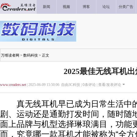
新闻
视频
博客
论坛
分类广告
万维读者网
>
数码科技
> 正文
2025最佳无线耳机出
www.creaders.net
| 2025-06-09 15:50:06 自由3C科技 |
0
条评论 |
查看/发表评论
真无线耳机早已成为日常生活中的
剧、运动还是通勤打发时间，随时随
面上品牌与机型选择琳琅满目，功能
而，究竟哪一款耳机才能被称为“全方