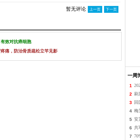
暂无评论
上一页
下一页
 有效对抗癌细胞
背疼痛，防治骨质疏松立竿见影
一周
1
2
2
刷
3
回
4
梅
5
安
6
共
7
7