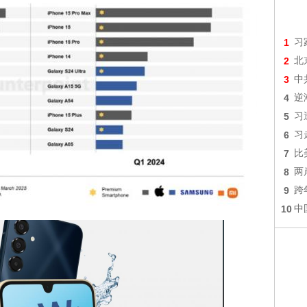
1
习
2
北
3
中
4
逆
5
习
6
习
7
比
8
两
9
跨
10
中