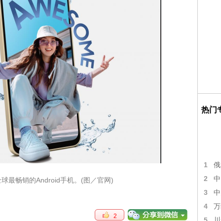
热门
1
俄
2
中
球最畅销的Android手机。(图／官网)
3
中
4
万
2
5
川