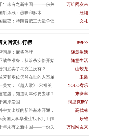
千年未有之新中国——一份关
万维网友来
国斩杀线：愚昧和麻木
汪翔
国巨变：特朗普把三大最争议
文礼
博文回复排行榜
更多>>
湾问题：麻将停牌
随意生活
亚战争准备：从暗杀安倍开始
随意生活
普到底卖了乌克兰没有？
山蛟龙
兰芳和兩位仍然在世的入室弟
玉质
一美女：《越人歌》-宋祖英
YOLO宥乐
这道题，知道明年你要去哪？
末班车
于离岸爱国
阿里克斯Y
外中文出版的新路基本开通，
高伐林
0%美国大学毕业生找不到工作
乐维
千年未有之新中国——一份关
万维网友来