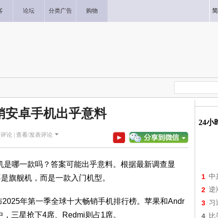
客
论坛
分类广告
购物
简
销安卓手机出乎意料
24
评论 |
查看/发表评论
手机是哪一款吗？答案可能出乎意料。根据最新调查显
1
中
的并不是旗舰机，而是一款入门机型。
2
逆
ch公布2025年第一季全球十大畅销手机排行榜。苹果和Andr
3
习
营中，三星抢下4席、Redmi则占1席。
4
比