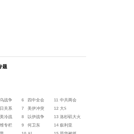
专题
6
11
乌战争
四中全会
中共两会
7
12
日关系
美伊冲突
大S
8
13
美冷战
以伊战争
洛杉矶大火
9
14
维专栏
何卫东
叙利亚
10
15
普
AI
苗华被抓