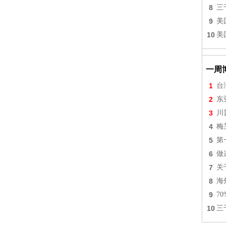
8
三
9
美
10
美
一周
1
台
2
东
3
川
4
梅
5
第
6
做
7
关
8
海
9
7
10
三