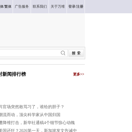
体
/
繁体
广告服务
联系我们
关于万维
登录
/
注册
小时新闻排行榜
更多>>
共官场突然敢骂习了，谁给的胆子？
潮流而动，顶尖科学家从中国归国
遭降维打击，新华社通稿4个细节惊心动魄
美国还狂？2026第一天，新加坡发文告诫中