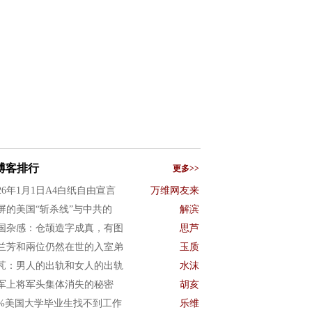
博客排行
更多>>
026年1月1日A4白纸自由宣言
万维网友来
屏的美国“斩杀线”与中共的
解滨
国杂感：仓颉造字成真，有图
思芦
兰芳和兩位仍然在世的入室弟
玉质
芃：男人的出轨和女人的出轨
水沫
军上将军头集体消失的秘密
胡亥
0%美国大学毕业生找不到工作
乐维