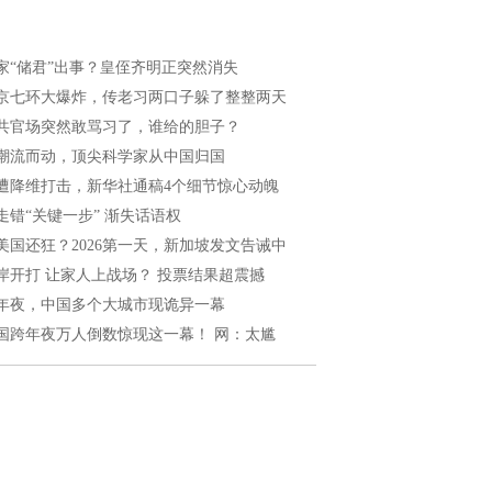
家“储君”出事？皇侄齐明正突然消失
京七环大爆炸，传老习两口子躲了整整两天
共官场突然敢骂习了，谁给的胆子？
潮流而动，顶尖科学家从中国归国
遭降维打击，新华社通稿4个细节惊心动魄
走错“关键一步” 渐失话语权
美国还狂？2026第一天，新加坡发文告诫中
岸开打 让家人上战场？ 投票结果超震撼
年夜，中国多个大城市现诡异一幕
国跨年夜万人倒数惊现这一幕！ 网：太尴