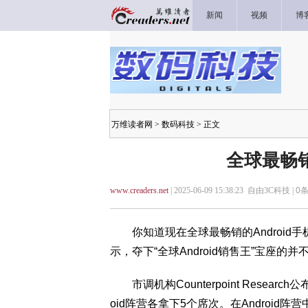
新闻
视频
博
万维读者网
>
数码科技
> 正文
全球最畅
www.creaders.net
| 2025-06-09 15:38:23 自由3C科技 |
0
条
你知道现在全球最畅销的Android
示，夺下“全球Android销售王”宝座
市调机构Counterpoint Resear
oid阵营各拿下5个席次。在Android阵