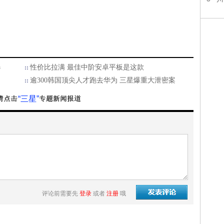
选
性价比拉满 最佳中阶安卓平板是这款
逾300韩国顶尖人才跑去华为 三星爆重大泄密案
“三星”
评论前需要先
登录
或者
注册
哦