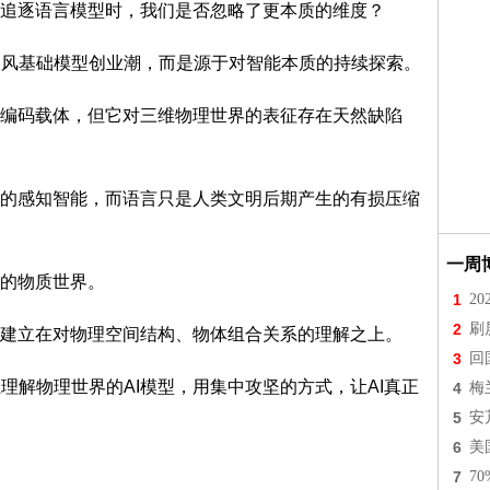
追逐语言模型时，我们是否忽略了更本质的维度？
并非跟风基础模型创业潮，而是源于对智能本质的持续探索。
编码载体，但它对三维物理世界的表征存在天然缺陷
的感知智能，而语言只是人类文明后期产生的有损压缩
一周
的物质世界。
1
2
2
刷
建立在对物理空间结构、物体组合关系的理解之上。
3
回
真正理解物理世界的AI模型，用集中攻坚的方式，让AI真正
4
梅
5
安
6
美
7
7