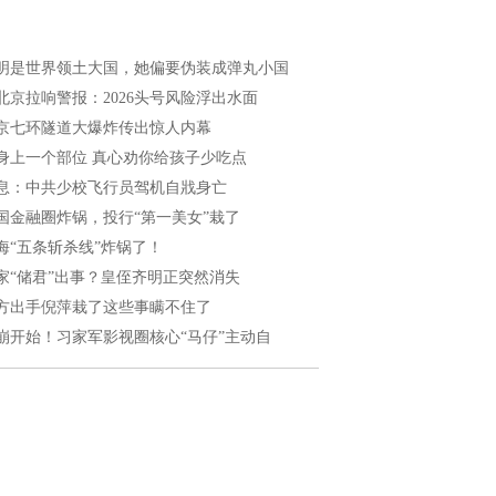
明是世界领土大国，她偏要伪装成弹丸小国
北京拉响警报：2026头号风险浮出水面
京七环隧道大爆炸传出惊人内幕
身上一个部位 真心劝你给孩子少吃点
息：中共少校飞行员驾机自戕身亡
国金融圈炸锅，投行“第一美女”栽了
海“五条斩杀线”炸锅了！
家“储君”出事？皇侄齐明正突然消失
方出手倪萍栽了这些事瞒不住了
崩开始！习家军影视圈核心“马仔”主动自