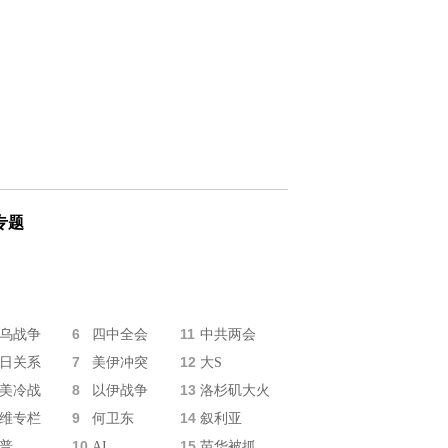
专题
6
11
乌战争
四中全会
中共两会
7
12
日关系
美伊冲突
大S
8
13
美冷战
以伊战争
洛杉矶大火
9
14
维专栏
何卫东
叙利亚
10
15
普
AI
苗华被抓