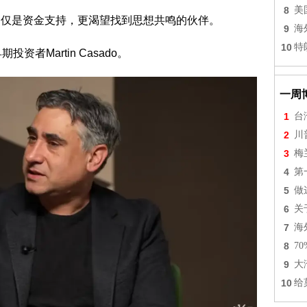
8
美
要的不仅是资金支持，更渴望找到思想共鸣的伙伴。
9
海
10
特
者Martin Casado。
一周
1
台
2
川
3
梅
4
第
5
做
6
关
7
海
8
7
9
大
10
给