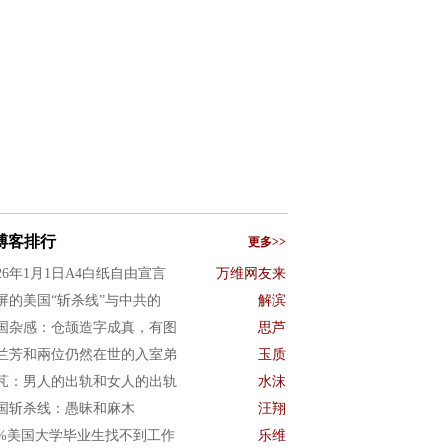
博客排行
更多>>
026年1月1日A4白纸自由宣言
万维网友来
屏的美国“斩杀线”与中共的
解滨
国杂感：仓颉造字成真，有图
思芦
兰芳和兩位仍然在世的入室弟
玉质
芃：男人的出轨和女人的出轨
水沫
国斩杀线：愚昧和麻木
汪翔
0%美国大学毕业生找不到工作
乐维