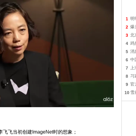
1
明
2
爆
3
北
4
鸡
5
消
6
中
7
上
8
习
9
官
10
雪
飞飞当初创建ImageNet时的想象；