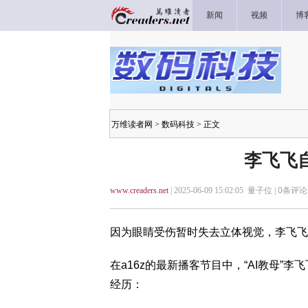
新闻
视频
博
万维读者网
>
数码科技
> 正文
李飞飞
www.creaders.net
| 2025-06-09 15:02:05 量子位 |
0
条评论 
因为眼睛受伤暂时失去立体视觉，李飞飞
在a16z的最新播客节目中，“AI教母
经历：