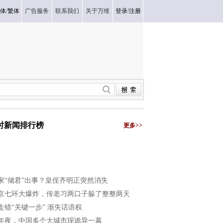
体
/
繁体
广告服务
联系我们
关于万维
登录
/
注册
小时新闻排行榜
更多>>
家“储君”出事？皇侄齐明正突然消失
京七环大爆炸，传老习两口子躲了整整两天
走错“关键一步” 渐失话语权
年夜，中国多个大城市现诡异一幕