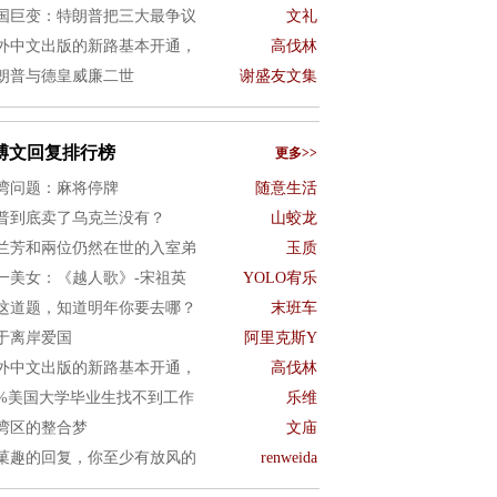
国巨变：特朗普把三大最争议
文礼
外中文出版的新路基本开通，
高伐林
朗普与德皇威廉二世
谢盛友文集
博文回复排行榜
更多>>
湾问题：麻将停牌
随意生活
普到底卖了乌克兰没有？
山蛟龙
兰芳和兩位仍然在世的入室弟
玉质
一美女：《越人歌》-宋祖英
YOLO宥乐
这道题，知道明年你要去哪？
末班车
于离岸爱国
阿里克斯Y
外中文出版的新路基本开通，
高伐林
0%美国大学毕业生找不到工作
乐维
湾区的整合梦
文庙
菓趣的回复，你至少有放风的
renweida