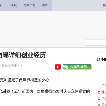
客
论坛
分类广告
购物
简
自曝详细创业经历
24
|
查看/发表评论
更加坚定了做世界模型的决心。
1
习
”李飞飞讲述了五年前因为一次角膜损伤暂时失去立体视觉的
2
北
3
习
4
跨