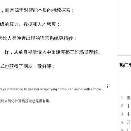
创业潮，而是源于对智能本质的持续探索；
级的算力、数据和人才密度；
远比人类晚近出现的语言系统更精妙；
类一样，从单目视觉输入中重建完整三维场景理解。
热门
式也获得了网友一致好评：
1
俄
2
中
3
中
4
万
5
川