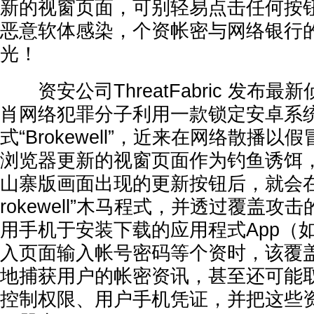
新的视窗页面，可别轻易点击任何按
恶意软体感染，个资帐密与网络银行
光！
资安公司ThreatFabric 发布最
肖网络犯罪分子利用一款锁定安卓系
式“Brokewell”，近来在网络散播以假冒G
浏览器更新的视窗页面作为钓鱼诱饵
山寨版画面出现的更新按钮后，就会在
rokewell”木马程式，并透过覆盖攻
用手机于安装下载的应用程式App（
入页面输入帐号密码等个资时，该覆
地捕获用户的帐密资讯，甚至还可能
控制权限、用户手机凭证，并把这些