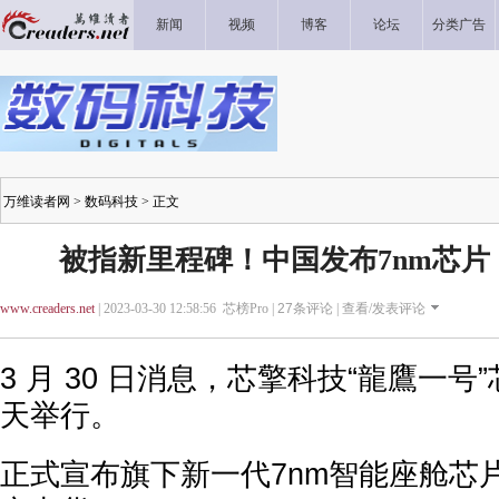
新闻
视频
博客
论坛
分类广告
万维读者网
>
数码科技
> 正文
被指新里程碑！中国发布7nm芯
www.creaders.net
| 2023-03-30 12:58:56 芯榜Pro |
27
条评论 |
查看/发表评论
3 月 30 日消息，芯擎科技“龍鷹一
天举行。
正式宣布旗下新一代7nm智能座舱芯片