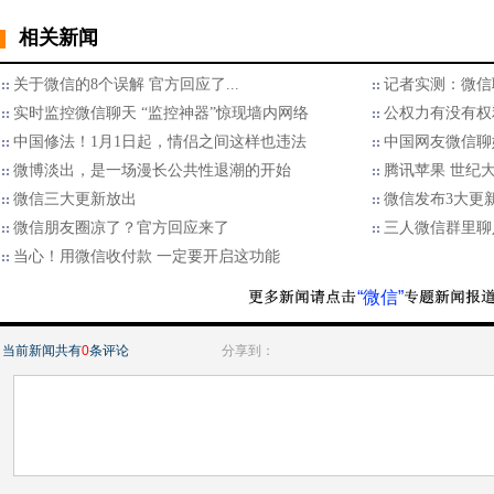
相关新闻
关于微信的8个误解 官方回应了...
记者实测：微信
实时监控微信聊天 “监控神器”惊现墙内网络
公权力有没有权
中国修法！1月1日起，情侣之间这样也违法
中国网友微信聊
​微博淡出，是一场漫长公共性退潮的开始
腾讯苹果 世纪
微信三大更新放出
微信发布3大更新
微信朋友圈凉了？官方回应来了
三人微信群里聊
当心！用微信收付款 一定要开启这功能
“微信”
当前新闻共有
0
条评论
分享到：